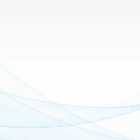
회사 조직도
경호 · 시큐리티 전문기업
회장
고문
대표
관리이사
실장
경호사업부
특수사업부
탐정사업부
관리부
행사전담반
특수경비반
외부협력반