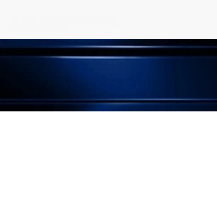
주식회사 세광에이치엔에스
경호 · 시큐리티 전문기업
전문 업무
행사 경호
특수 경비
신변 보호
시설경비
도시 및 주거