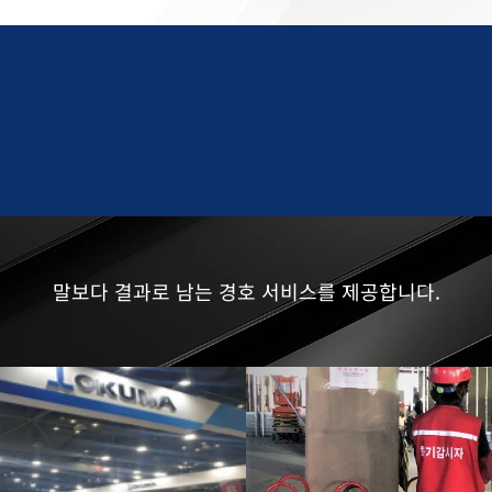
말보다 결과로 남는 경호 서비스를 제공합니다.